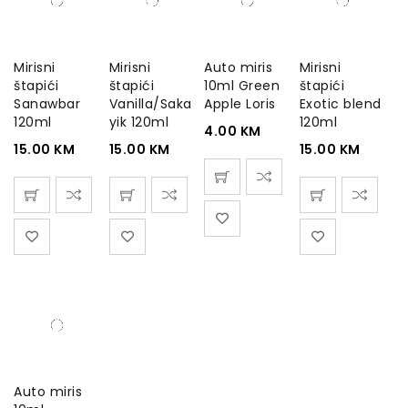
Mirisni
Mirisni
Auto miris
Mirisni
štapići
štapići
10ml Green
štapići
Sanawbar
Vanilla/Saka
Apple Loris
Exotic blend
120ml
yik 120ml
120ml
4.00
KM
15.00
KM
15.00
KM
15.00
KM
Auto miris