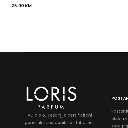
25.00
KM
POSTAN
Postanit
TAG d.o.o. Tešanj je certificirani
ekskluz
generalni zastupnik i distributer
smo pri