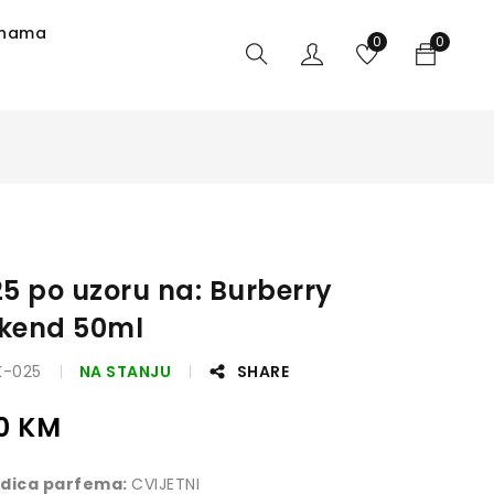
 nama
0
0
5 po uzoru na: Burberry
kend 50ml
K-025
NA STANJU
SHARE
00
KM
dica parfema:
CVIJETNI