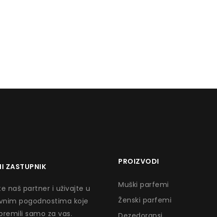
PROIZVODI
I ZASTUPNIK
Muški parfemi
e naš partner i uživajte u
Ženski parfemi
ivnim pogodnostima koje
premili samo za vas.
Dezedoransi