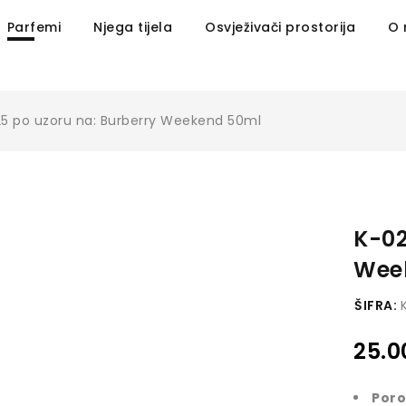
Parfemi
Njega tijela
Osvježivači prostorija
O
5 po uzoru na: Burberry Weekend 50ml
K-02
Wee
ŠIFRA:
25.
Poro