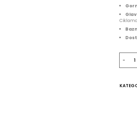
Gorn
Glav
Ciklama,
Baz
Dost
KATEGO