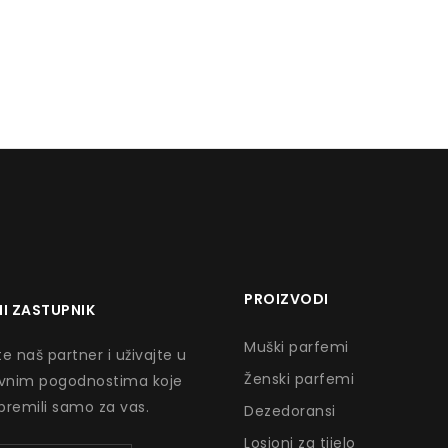
PROIZVODI
I ZASTUPNIK
Muški parfemi
e naš partner i uživajte u
Ženski parfemi
ivnim pogodnostima koje
premili samo za vas.
Dezedoransi
Losioni za tijelo