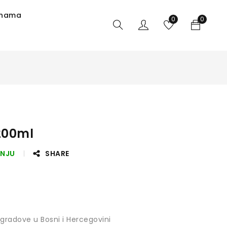
 nama
0
0
200ml
ANJU
SHARE
gradove u Bosni i Hercegovini