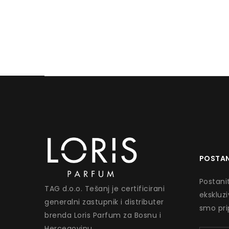
POSTAN
Postanit
TAG d.o.o. Tešanj je certificirani
ekskluz
generalni zastupnik i distributer
smo pri
brenda Loris Parfum za Bosnu i
Hercegovinu.