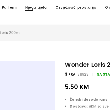
Parfemi
Njega tijela
Osvježivači prostorija
O
Loris 200ml
Wonder Loris 
ŠIFRA:
311923
NA ST
5.50
KM
Ženski dezodorans
Dostava:
8KM za sve 