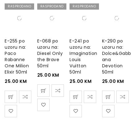
RASPRODANO
RASPRODANO
RASPRODANO
E-255 po
E-068 po
E-241 po
K-290 po
uzoru na:
uzoru na:
uzoru na:
uzoru na:
Paco
Diesel Only
Imagination
Dolce&Gabb
Rabanne
the Brave
Louis
ana
One Milion
50ml
Vuitton
Devotion
Elixir 50ml
50ml
50ml
25.00
KM
25.00
KM
25.00
KM
25.00
KM