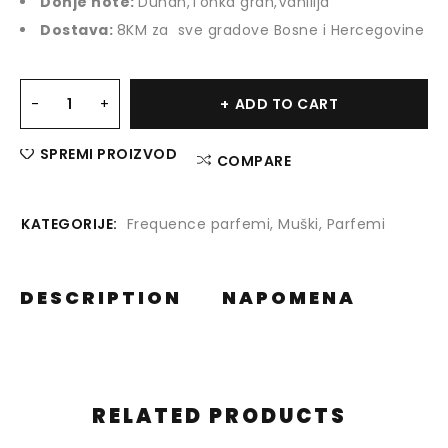
Donje note:
Duhan,Tonka grah,Vanilija
Dostava:
8KM za sve gradove Bosne i Hercegovine
ADD TO CART
SPREMI PROIZVOD
COMPARE
KATEGORIJE:
Frequence parfemi
,
Muški
,
Parfemi
DESCRIPTION
NAPOMENA
RELATED PRODUCTS