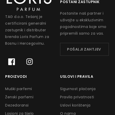
POSTANI ZASTUPNIK
Postanite naš partner i
TAG d.o.o. Tešanj je
uživajte u ekskluzivnim
certificirani generalni
pogodnostima koje smo
zastupnik i distributer
pripremili samo za vas.
brenda Loris Parfum za
Bosnu i Hercegovinu.
POŠALJI ZAHTJEV
PROIZVODI
USLOVI I PRAVILA
Muški parfemi
Sigurnost plaćanja
Ženski parfemi
Pravila privatnosti
Dezedoransi
Uslovi korištenja
Losioni za tijelo
O nama