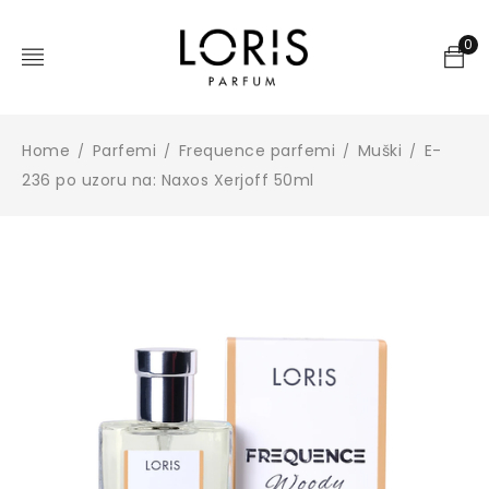
0
Home
Parfemi
Frequence parfemi
Muški
E-
/
/
/
/
236 po uzoru na: Naxos Xerjoff 50ml