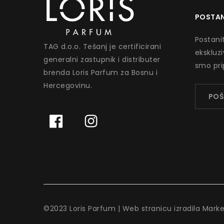
POSTAN
Postanit
TAG d.o.o. Tešanj je certificirani
ekskluz
generalni zastupnik i distributer
smo pri
brenda Loris Parfum za Bosnu i
Hercegovinu.
POŠ
©2023 Loris Parfum | Web stranicu izradila Mark