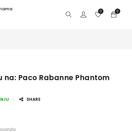
 nama
0
0
ru na: Paco Rabanne Phantom
ANJU
SHARE
Lavanda