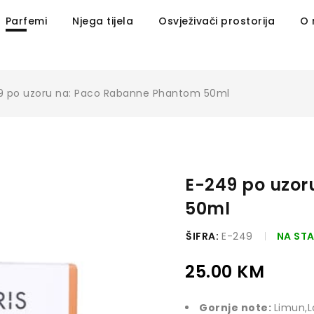
Parfemi
Njega tijela
Osvježivači prostorija
O
9 po uzoru na: Paco Rabanne Phantom 50ml
E-249 po uzo
50ml
ŠIFRA:
E-249
NA ST
25.00
KM
Gornje note:
Limun,