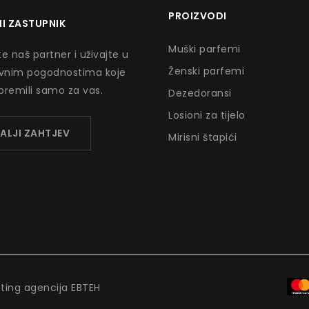
PROIZVODI
I ZASTUPNIK
Muški parfemi
e naš partner i uživajte u
Ženski parfemi
ivnim pogodnostima koje
premili samo za vas.
Dezedoransi
Losioni za tijelo
ALJI ZAHTJEV
Mirisni štapići
eting agencija EBTEH