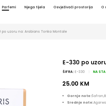
Parfemi
Njega tijela
Osvježivači prostorija
O
 po uzoru na: Arabians Tonka Montale
E-330 po uzor
ŠIFRA:
E-330
NA ST
25.00
KM
Gornje note:
Šafran,
Srednje note:
Agarwo