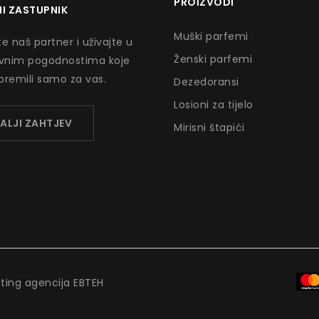
PROIZVODI
I ZASTUPNIK
Muški parfemi
e naš partner i uživajte u
Ženski parfemi
ivnim pogodnostima koje
premili samo za vas.
Dezedoransi
Losioni za tijelo
ALJI ZAHTJEV
Mirisni štapići
eting agencija EBTEH