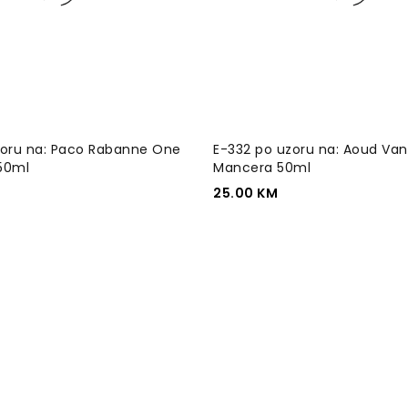
zoru na: Paco Rabanne One
E-332 po uzoru na: Aoud Vani
 50ml
Mancera 50ml
25.00
KM