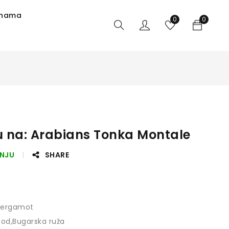
 nama
0
0
u na: Arabians Tonka Montale
ANJU
SHARE
Bergamot
od,Bugarska ruža