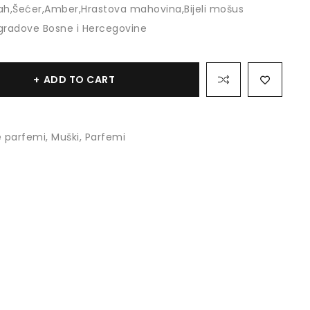
ah,Šećer,Amber,Hrastova mahovina,Bijeli mošus
gradove Bosne i Hercegovine
ADD TO CART
 parfemi
,
Muški
,
Parfemi