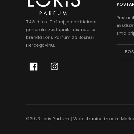
POSTAN
Postanit
TAG d.o.o. Tešanj je certificirani
ekskluz
generalni zastupnik i distributer
smo pri
brenda Loris Parfum za Bosnu i
Hercegovinu.
POŠ
©2023 Loris Parfum | Web stranicu izradila Mark