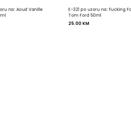
oru na: Aoud Vanille
E-321 po uzoru na: Fucking F
0ml
Tom Ford 50ml
25.00
KM