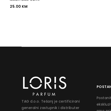
25.00
KM
POSTAN
Postanit
TAG d.o.o. Tešanj je certificirani
ekskluz
generalni zastupnik i distributer
smo pri