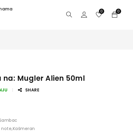
 nama
0
0
 na: Mugler Alien 50ml
NJU
SHARE
 Sambac
 note,Kašmeran