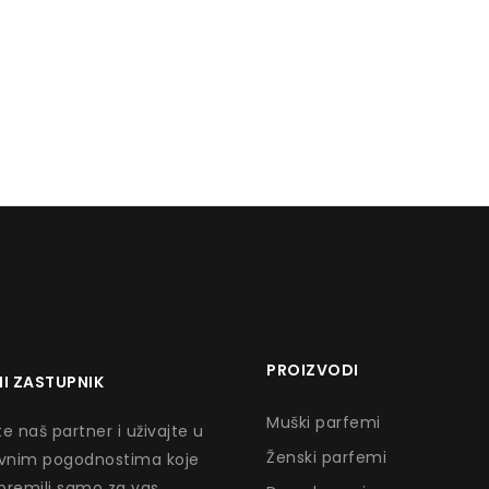
PROIZVODI
I ZASTUPNIK
Muški parfemi
e naš partner i uživajte u
Ženski parfemi
ivnim pogodnostima koje
premili samo za vas.