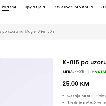
Parfemi
Njega tijela
Osvježivači prostorija
O
5 po uzoru na: Mugler Alien 50ml
K-015 po uzoru
ŠIFRA:
K-015
NA STA
25.00
KM
Gornje note:
Jasmin
Srednje note:
Drvene