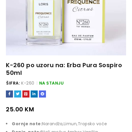
K-260 po uzoru na: Erba Pura Sospiro
50ml
ŠIFRA:
K-260
NA STANJU
25.00
KM
Gornje note:
Narandža,Limun,Tropsko voće