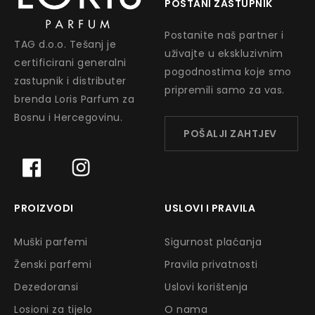
POSTANI ZASTUPNIK
Postanite naš partner i
TAG d.o.o. Tešanj je
uživajte u ekskluzivnim
certificirani generalni
pogodnostima koje smo
zastupnik i distributer
pripremili samo za vas.
brenda Loris Parfum za
Bosnu i Hercegovinu.
POŠALJI ZAHTJEV
PROIZVODI
USLOVI I PRAVILA
Muški parfemi
Sigurnost plaćanja
Ženski parfemi
Pravila privatnosti
Dezedoransi
Uslovi korištenja
Losioni za tijelo
O nama