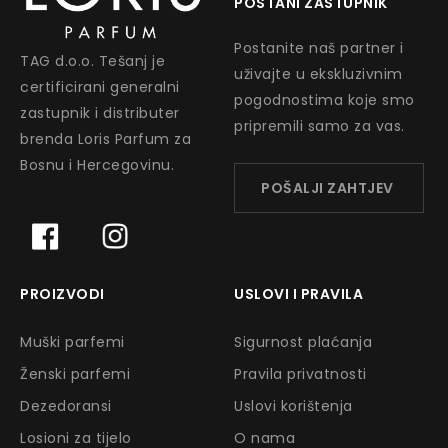
POSTANI ZASTUPNIK
Postanite naš partner i
TAG d.o.o. Tešanj je
uživajte u ekskluzivnim
certificirani generalni
pogodnostima koje smo
zastupnik i distributer
pripremili samo za vas.
brenda Loris Parfum za
Bosnu i Hercegovinu.
POŠALJI ZAHTJEV
PROIZVODI
USLOVI I PRAVILA
Muški parfemi
Sigurnost plaćanja
Ženski parfemi
Pravila privatnosti
Dezedoransi
Uslovi korištenja
Losioni za tijelo
O nama