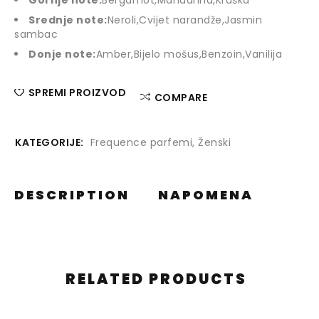
Gornje note:
Bergamot,Mandarina,Kruška
Srednje note:
Neroli,Cvijet narandže,Jasmin
sambac
Donje note:
Amber,Bijelo mošus,Benzoin,Vanilija
SPREMI PROIZVOD
COMPARE
KATEGORIJE:
Frequence parfemi
,
Ženski
DESCRIPTION
NAPOMENA
RELATED PRODUCTS