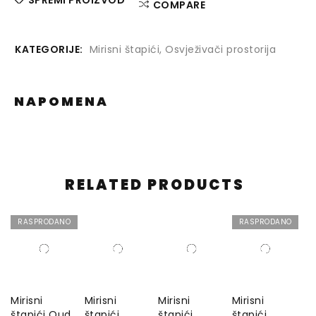
SPREMI PROIZVOD
COMPARE
KATEGORIJE:
Mirisni štapići
,
Osvježivači prostorija
NAPOMENA
RELATED PRODUCTS
RASPRODANO
RASPRODANO
Mirisni
Mirisni
Mirisni
Mirisni
štapići Oud
štapići
štapići
štapići