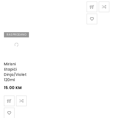
RASPRODANO
Mirisni
štapići
Dinja/Violet
120ml
15.00
KM