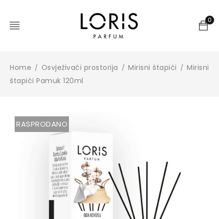
0
Home
Osvježivači prostorija
Mirisni štapići
Mirisni
/
/
/
štapići Pamuk 120ml
RASPRODANO