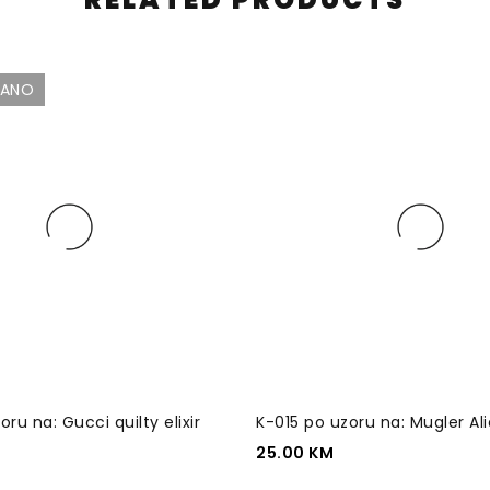
DANO
ru na: Gucci quilty elixir
K-015 po uzoru na: Mugler Al
25.00
KM