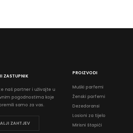
PROIZVODI
I ZASTUPNIK
Muški parfemi
e naš partner i uživajte u
Ženski parfemi
ivnim pogodnostima koje
premili samo za vas.
Dezedoransi
Losioni za tijelo
ALJI ZAHTJEV
Mirisni štapići