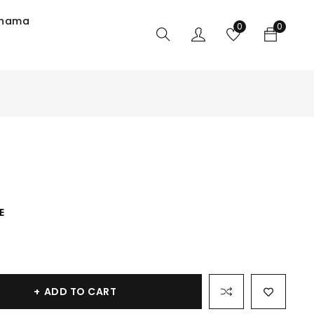
 nama
0
0
E
ADD TO CART