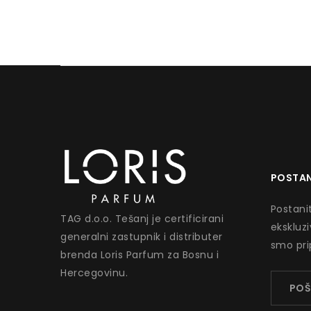
POSTAN
Postanit
TAG d.o.o. Tešanj je certificirani
ekskluz
generalni zastupnik i distributer
smo pri
brenda Loris Parfum za Bosnu i
Hercegovinu.
POŠ