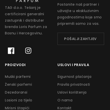
Postanite naš partner i
TAG d.o.o. Tešanj je
uživajte u ekskluzivnim
certificirani generalni
pogodnostima koje smo
zastupnik i distributer
pripremili samo za vas.
brenda Loris Parfum za
Bosnu i Hercegovinu.
POŠALJI ZAHTJEV
PROIZVODI
USLOVI I PRAVILA
Muški parfemi
Sigurnost plaćanja
Ženski parfemi
Pravila privatnosti
Dezedoransi
Uslovi korištenja
Losioni za tijelo
O nama
Mirisni štapići
Kontakt