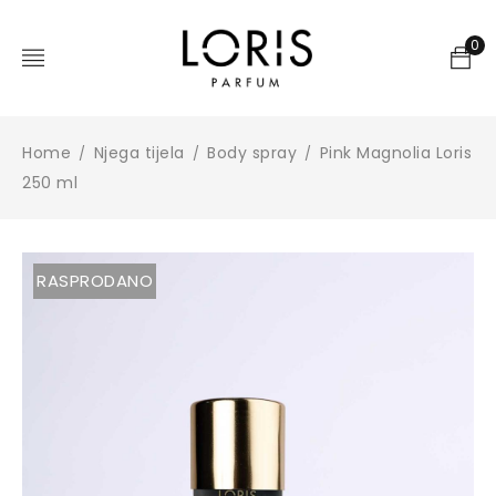
0
Home
Njega tijela
Body spray
Pink Magnolia Loris
/
/
/
250 ml
RASPRODANO