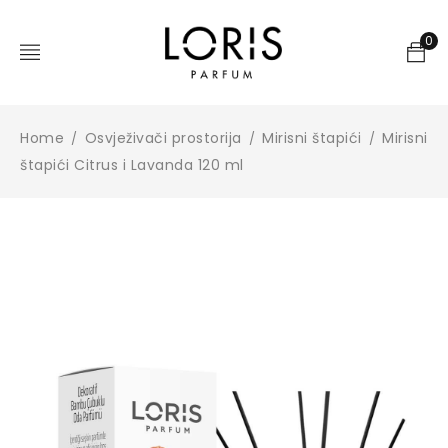
0
Home
Osvježivači prostorija
Mirisni štapići
Mirisni
/
/
/
štapići Citrus i Lavanda 120 ml